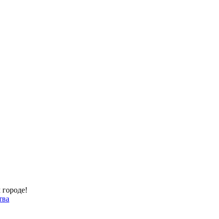
 городе!
тва